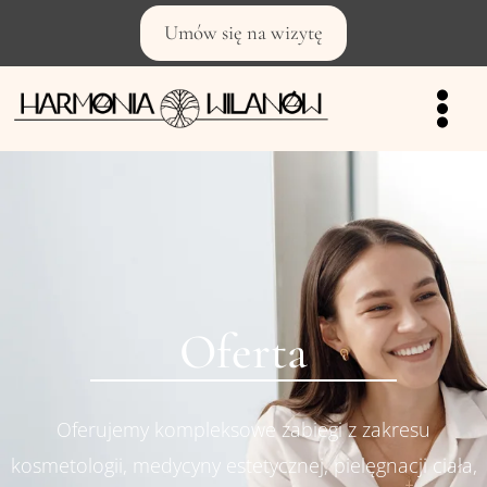
Umów się na wizytę
Oferta
Oferujemy kompleksowe zabiegi z zakresu
kosmetologii, medycyny estetycznej, pielęgnacji ciała,