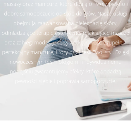
masaży oraz manicure, które dbają o Twoje piękno i
dobre samopoczucie od stóp do głów. Nasze usługi
obejmują zaawansowaną pielęgnację skóry,
odmładzające terapie estetyczne, relaksujące masaże
oraz zabiegi modelujące sylwetkę. Całość uzupełnia
perfekcyjny manicure, który podkreśli Twój styl. Dzięki
nowoczesnym technologiom i indywidualnemu
podejściu gwarantujemy efekty, które dodadzą
pewności siebie i poprawią samopoczucie.